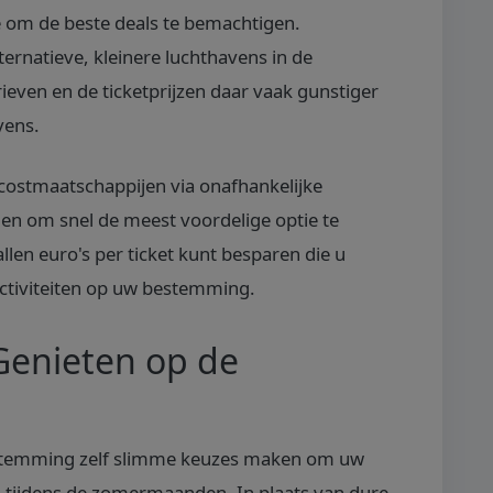
 om de beste deals te bemachtigen.
ernatieve, kleinere luchthavens in de
ieven en de ticketprijzen daar vaak gunstiger
vens.
wcostmaatschappijen via onafhankelijke
ien om snel de meest voordelige optie te
allen euro's per ticket kunt besparen die u
activiteiten op uw bestemming.
Genieten op de
estemming zelf slimme keuzes maken om uw
 tijdens de zomermaanden. In plaats van dure