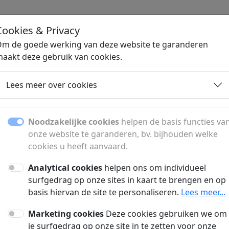
Cookies & Privacy
H
m de goede werking van deze website te garanderen
aakt deze gebruik van cookies.
n
Energie aanbieders
Gsm abonnement
Hypotheken
Industri
Lees meer over cookies
Noodzakelijke cookies
helpen de basis functies va
onze website te garanderen, bv. bijhouden welke
le en
cookies u heeft aanvaard.
Vliegvakanties
Analytical cookies
helpen ons om individueel
surfgedrag op onze sites in kaart te brengen en op
basis hiervan de site te personaliseren.
Lees meer...
Marketing cookies
Deze cookies gebruiken we om
je surfgedrag op onze site in te zetten voor onze