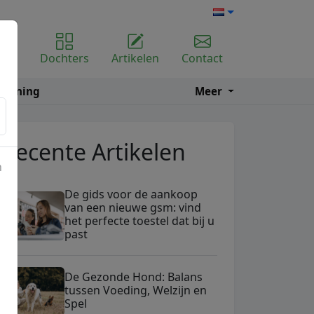
ome
Dochters
Artikelen
Contact
e
Lening
Meer
Recente Artikelen
n
De gids voor de aankoop
van een nieuwe gsm: vind
het perfecte toestel dat bij u
past
De Gezonde Hond: Balans
tussen Voeding, Welzijn en
Spel